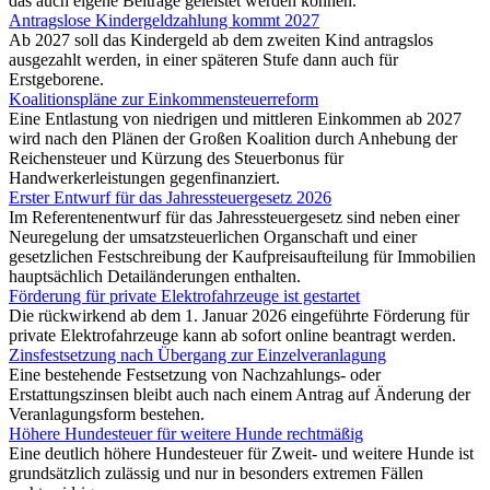
das auch eigene Beiträge geleistet werden können.
Antragslose Kindergeldzahlung kommt 2027
Ab 2027 soll das Kindergeld ab dem zweiten Kind antragslos
ausgezahlt werden, in einer späteren Stufe dann auch für
Erstgeborene.
Koalitionspläne zur Einkommensteuerreform
Eine Entlastung von niedrigen und mittleren Einkommen ab 2027
wird nach den Plänen der Großen Koalition durch Anhebung der
Reichensteuer und Kürzung des Steuerbonus für
Handwerkerleistungen gegenfinanziert.
Erster Entwurf für das Jahressteuergesetz 2026
Im Referentenentwurf für das Jahressteuergesetz sind neben einer
Neuregelung der umsatzsteuerlichen Organschaft und einer
gesetzlichen Festschreibung der Kaufpreisaufteilung für Immobilien
hauptsächlich Detailänderungen enthalten.
Förderung für private Elektrofahrzeuge ist gestartet
Die rückwirkend ab dem 1. Januar 2026 eingeführte Förderung für
private Elektrofahrzeuge kann ab sofort online beantragt werden.
Zinsfestsetzung nach Übergang zur Einzelveranlagung
Eine bestehende Festsetzung von Nachzahlungs- oder
Erstattungszinsen bleibt auch nach einem Antrag auf Änderung der
Veranlagungsform bestehen.
Höhere Hundesteuer für weitere Hunde rechtmäßig
Eine deutlich höhere Hundesteuer für Zweit- und weitere Hunde ist
grundsätzlich zulässig und nur in besonders extremen Fällen