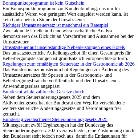
Bonuspunkteprogramm ist kein Gutschein
Ein Bonuspunkteprogramm zur Kundenbindung, das nur für
zusätzliche Waren von geringem Wert eingelöst werden kann, ist
kein Gutschein im Sinne der Umsatzsteuer.
Richtiger Umsatzsteuersatz ist manchmal ein Ratespiel
Zwei aktuelle Urteile und eine wissenschaftliche Analyse
demonstrieren das Dickicht an Vorschriften und Ausnahmen bei der
Umsatzsteuer.
Umsatzsteuer auf unselbständige Nebenleistungen eines Hotels
Das umsatzsteuerliche Aufteilungsgebot für einen Gesamtpreis für
Beherbergungsleistungen ist grundsätzlich europarechtskonform.
Regelungen zum ermäßigten Steuersatz in der Gastronomie ab 2026
Das Bundesfinanzministerium hat Regelungen zur Änderung des
Umsatzsteuersatzes für Speisen in der Gastronomie- und
Beherbergungsbranche veröffentlicht und den Umsatzsteuer-
Anwendungserlass angepasst.
Bundesrat winkt zahlreiche Gesetze durch
Neben dem Steueränderungsgesetz 2025 und dem
Aktivrentengesetz hat der Bundesrat den Weg für verschiedene
weitere steuerliche Änderungsgesetze und Verordnungen frei
gemacht.
Bundestag verabschiedet Steueränderungsgesetz 2025
Mit insgesamt zwölf Ergänzungen hat der Bundestag das
Steueränderungsgesetz 2025 verabschiedet, eine Zustimmung durch
den Bundesrat steht jedoch noch aus, damit die Entlastungen für